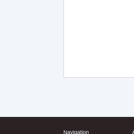
Navigation