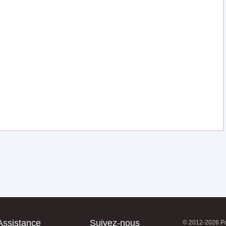
Assistance
Suivez-nous
© 2012-2026 Po