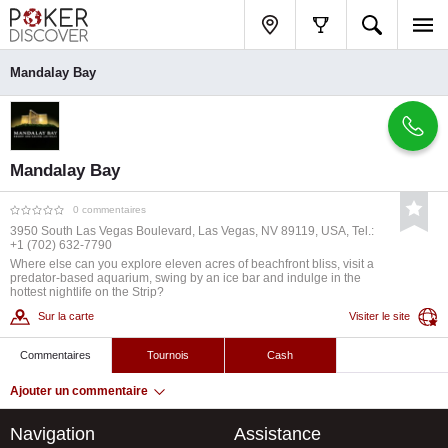
Mandalay Bay
Mandalay Bay
0 commentaires
3950 South Las Vegas Boulevard, Las Vegas, NV 89119, USA, Tel.:
+1 (702) 632-7790
Where else can you explore eleven acres of beachfront bliss, visit a
predator-based aquarium, swing by an ice bar and indulge in the
hottest nightlife on the Strip?
Sur la carte
Visiter le site
Commentaires
Tournois
Cash
Ajouter un commentaire
Navigation
Assistance