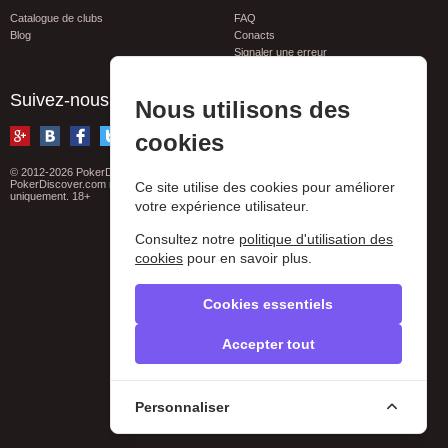
Catalogue de clubs
FAQ
Blog
Conacts
Signaler une erreur
Privacy policy
Suivez-nous
Nous utilisons des
cookies
© 2012-2026 PokerDiscover.com. Tous droits réservés
PokerDiscover.com n'est pas un organisateur de jeux. Le site est à titre informatif
Ce site utilise des cookies pour améliorer
uniquement. 18+
votre expérience utilisateur.
Consultez notre
politique d'utilisation des
cookies
pour en savoir plus.
Cookies essentiels
Accepter tout
Personnaliser