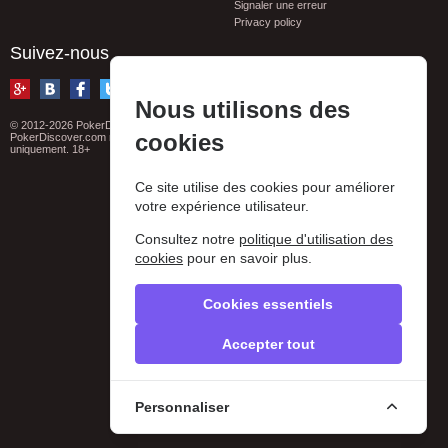
Signaler une erreur
Privacy policy
Suivez-nous
Nous utilisons des
© 2012-2026 PokerDiscover.com. Tous droits réservés
cookies
PokerDiscover.com n'est pas un organisateur de jeux. Le site est à titre informatif
uniquement. 18+
Ce site utilise des cookies pour améliorer
votre expérience utilisateur.
Consultez notre
politique d'utilisation des
cookies
pour en savoir plus.
Cookies essentiels
Accepter tout
Personnaliser