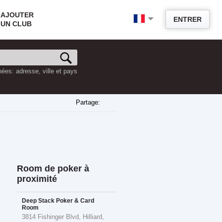
AJOUTER
ENTRER
UN CLUB
ées: adresse, ville et pays
Partage:
Room de poker à
proximité
Deep Stack Poker & Card
Room
3814 Fishinger Blvd, Hilliard,