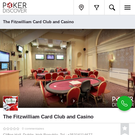
The Fitzwilliam Card Club and Casino
The Fitzwilliam Card Club and Casino