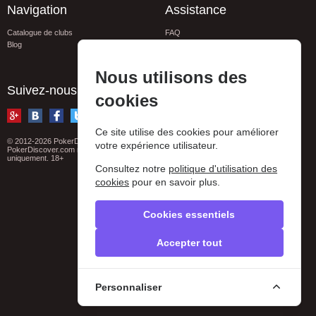
Navigation
Assistance
Catalogue de clubs
FAQ
Blog
Conacts
Signaler une erreur
Privacy policy
Nous utilisons des
Suivez-nous
cookies
Ce site utilise des cookies pour améliorer
© 2012-2026 PokerDiscover.com. Tous droits réservés
votre expérience utilisateur.
PokerDiscover.com n'est pas un organisateur de jeux. Le site est à titre informatif
uniquement. 18+
Consultez notre
politique d'utilisation des
cookies
pour en savoir plus.
Cookies essentiels
Accepter tout
Personnaliser