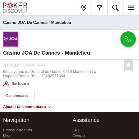
Casino JOA De Cannes - Mandelieu
Casino JOA De Cannes - Mandelieu
0 commentaires
605, avenue du Général de Gaulle, 6210 Mandelieu La
NapouleFrance, Tel.: +33492977064
Sur la carte
Commentaires
Ajouter un commentaire
Navigation
Assistance
Catalogue de clubs
FAQ
Blog
Conacts