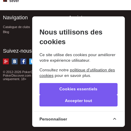
sever
Navigation
Assistance
Catalogue de clubs
FAQ
Nous utilisons des
Blog
Conacts
Signaler une erreur
cookies
Privacy policy
Suivez-nous
Ce site utilise des cookies pour améliorer
votre expérience utilisateur.
Consultez notre
politique d'utilisation des
© 2012-2026 PokerDiscover.com. Tous droits réservés
cookies
pour en savoir plus.
PokerDiscover.com n'est pas un organisateur de jeux. Le site est à titre informatif
uniquement. 18+
Cookies essentiels
Accepter tout
Personnaliser