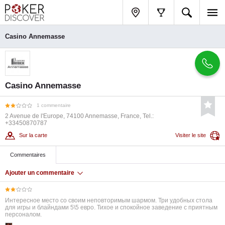
Casino Annemasse
Casino Annemasse
1 commentaire
2 Avenue de l'Europe, 74100 Annemasse, France, Tel.:
+33450870787
Sur la carte
Visiter le site
Commentaires
Ajouter un commentaire
Интересное место со своим неповторимым шармом. Три удобных стола
для игры и блайндами 5\5 евро. Тихое и спокойное заведение с приятным
персоналом.