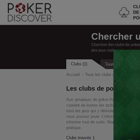
CL
DE
PO
Chercher u
Chercher des clubs de poker,
des jeux cash
Clubs (1)
Tournois
Accueil
Tous les clubs de poker
Fra
Les clubs de poker Ann
Aux amateurs de poker Annemasse notre sit
courant de toutes les activités de poker
tous les jeux qui y déroulent. Si vous v
vous pouvez jouer. L’information est tou
informer tout de suite. Maintenant le pok
pratique.
Clubs trouvés 1