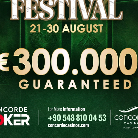
sse
1 commentaire
74100 Annemasse, France