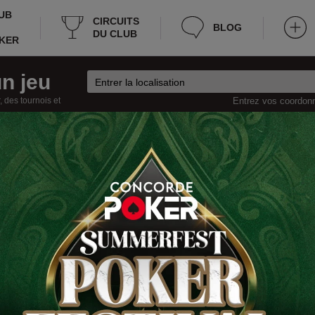
UB
CIRCUITS
BLOG
DU CLUB
KER
n jeu
 des tournois et
Entrez vos coordonn
Cash
nce
Annemasse
emasse
e sera utile à tout le monde, car toute l’information nécessaire est reccuelli
, nous tenons à jour la liste des clubs et des rooms de poker en service actue
oulez jouer au poker en Annemasse, notre site vous aidera à trouver sans per
jours actuelle et se renouvelle régulièrement, donc si un des jeux est annulé 
er en live est devenu encore plus accèsible qu’avant – toute l’information est 