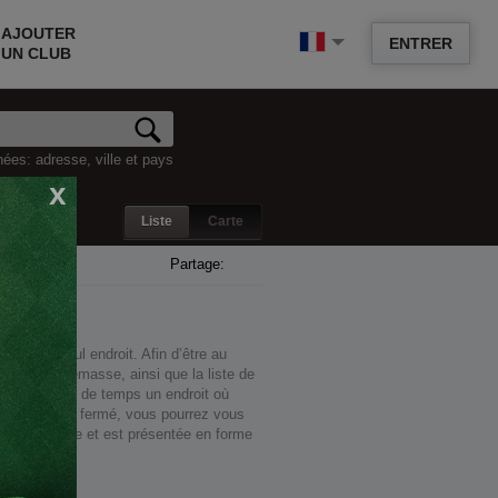
AJOUTER
ENTRER
UN CLUB
ées: adresse, ville et pays
x
Liste
Carte
Partage:
e en un seul endroit. Afin d’être au
llement Annemasse, ainsi que la liste de
dre beaucoup de temps un endroit où
ou le club est fermé, vous pourrez vous
sur notre site et est présentée en forme