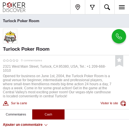
Turlock Poker Room
Turlock Poker Room
0 commentaires
2321 West Main Street, Turlock, CA 95380, USA, Tel.: +1 209-668-
1010
Opened for business on June 1st, 2004, the Turlock Poker Room is a
great venue for beginner, intermediate and professional players,
where small-town friendlienss meets big-time action 24 hours a day, 7
days a week. Come in for some great action! Get in the game at the
Central Valley's most exciting poker room! Our vegas-style cardhouse
is located conveniently in central Turlock!
Sur la carte
Visiter le site
Commentaires
Cash
Ajouter un commentaire