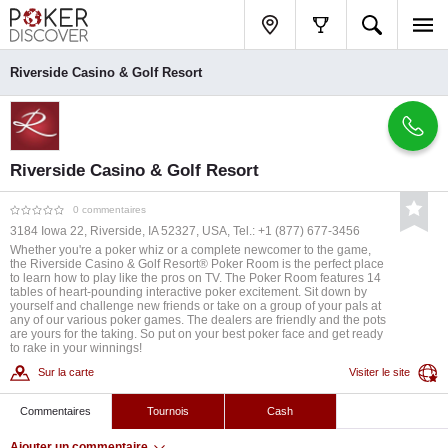
Riverside Casino & Golf Resort
Riverside Casino & Golf Resort
0 commentaires
3184 Iowa 22, Riverside, IA 52327, USA, Tel.: +1 (877) 677-3456
Whether you're a poker whiz or a complete newcomer to the game,
the Riverside Casino & Golf Resort® Poker Room is the perfect place
to learn how to play like the pros on TV. The Poker Room features 14
tables of heart-pounding interactive poker excitement. Sit down by
yourself and challenge new friends or take on a group of your pals at
any of our various poker games. The dealers are friendly and the pots
are yours for the taking. So put on your best poker face and get ready
to rake in your winnings!
Sur la carte
Visiter le site
Commentaires
Tournois
Cash
Ajouter un commentaire