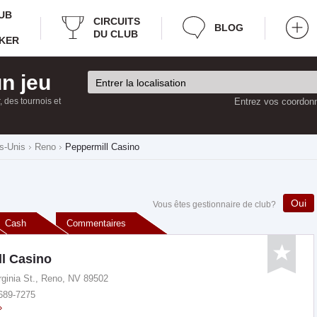
UB
CIRCUITS
BLOG
DU CLUB
KER
n jeu
 des tournois et
Entrez vos coordonn
s-Unis
Reno
Peppermill Casino
Oui
Vous êtes gestionnaire de club?
Cash
Commentaires
l Casino
rginia St., Reno, NV 89502
 689-7275
»