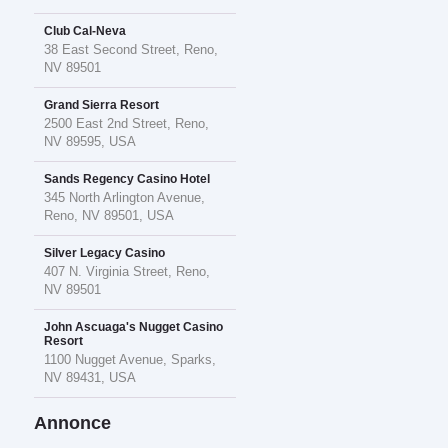
Club Cal-Neva
38 East Second Street, Reno,
NV 89501
Grand Sierra Resort
2500 East 2nd Street, Reno,
NV 89595, USA
Sands Regency Casino Hotel
345 North Arlington Avenue,
Reno, NV 89501, USA
Silver Legacy Casino
407 N. Virginia Street, Reno,
NV 89501
John Ascuaga's Nugget Casino
Resort
1100 Nugget Avenue, Sparks,
NV 89431, USA
Annonce