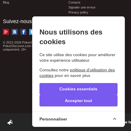
Blog
Conacts
Signaler une erreur
Privacy policy
Suivez-nous
Nous utilisons des
cookies
© 2012-2026 PokerDiscover.com. Tous droits réservés
PokerDiscover.com n'est pas un organisateur de jeux. Le site est à titre informatif
uniquement. 18+
Ce site utilise des cookies pour améliorer
votre expérience utilisateur.
Consultez notre
politique d'utilisation des
cookies
pour en savoir plus.
Cookies essentiels
Accepter tout
Personnaliser
777 DUBAI POKER | Daily Poker games in the he