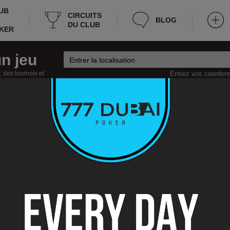
UB
CIRCUITS
BLOG
DU CLUB
KER
n jeu
 des tournois et
Entrez vos coordonn
h
s-Unis
Jeu cash en Norman, Etats-Unis
 en Norman
Norman? Nous présentons toute l’information nécessaire pour trouver le plus 
vez jouer au poker, sur quelles limites se déroule le jeu et quel est le prix 
 2019– cela devient facile grâce au mise au jour régulier ce qui permet aux jo