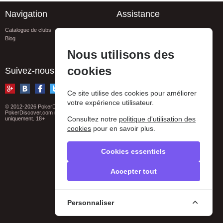
Navigation
Assistance
Catalogue de clubs
FAQ
Blog
Conacts
Signaler une erreur
Nous utilisons des
Privacy policy
cookies
Suivez-nous
Ce site utilise des cookies pour améliorer
votre expérience utilisateur.
© 2012-2026 PokerDiscover.com. Tous droits réservés
PokerDiscover.com n'est pas un organisateur de jeux. Le site est à titre informatif
Consultez notre
politique d'utilisation des
uniquement. 18+
cookies
pour en savoir plus.
Cookies essentiels
Accepter tout
Personnaliser