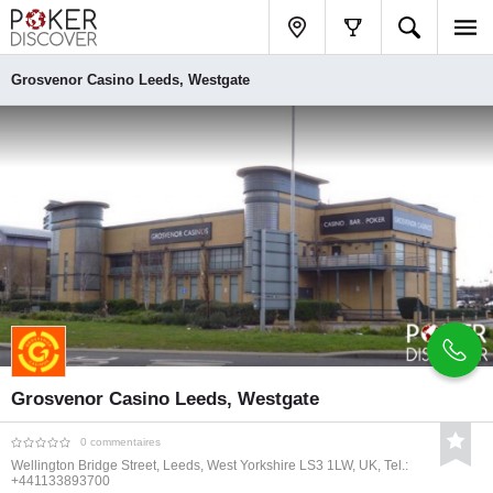
Grosvenor Casino Leeds, Westgate
Grosvenor Casino Leeds, Westgate
0 commentaires
Wellington Bridge Street, Leeds, West Yorkshire LS3 1LW, UK, Tel.:
+441133893700