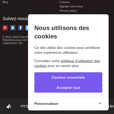
Blog
Conacts
Signaler une erreur
Privacy policy
Suivez-nous
Nous utilisons des
cookies
© 2012-2026 PokerDiscover.com. Tous droits réservés
PokerDiscover.com n'est pas un organisateur de jeux. Le site est à titre informatif
uniquement. 18+
Ce site utilise des cookies pour améliorer
votre expérience utilisateur.
Consultez notre
politique d'utilisation des
cookies
pour en savoir plus.
Cookies essentiels
Accepter tout
Personnaliser
777 DUBAI POKER | Daily Poker games in the heart of Marasi Dr