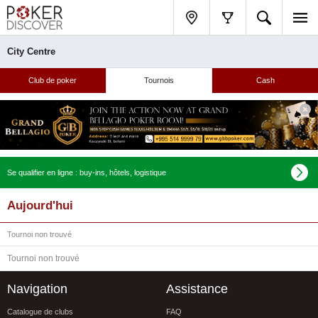
City Centre
Club de poker
Tournois
Cash
Se qualifier en ligne : buy-ins, hôtels, logistique
Aujourd'hui
Tournoi non trouvé
Tournoi non trouvé
Navigation
Assistance
Catalogue de clubs
FAQ