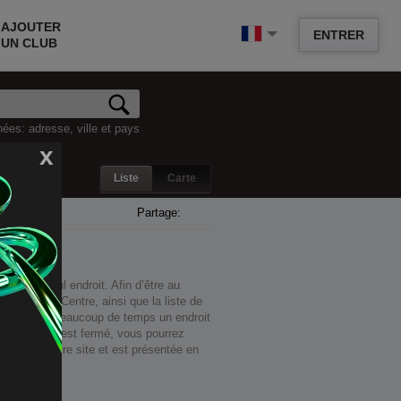
AJOUTER
ENTRER
UN CLUB
ées: adresse, ville et pays
x
Liste
Carte
Partage:
e en un seul endroit. Afin d’être au
ement City Centre, ainsi que la liste de
 sans perdre beaucoup de temps un endroit
é ou le club est fermé, vous pourrez
 est sur notre site et est présentée en