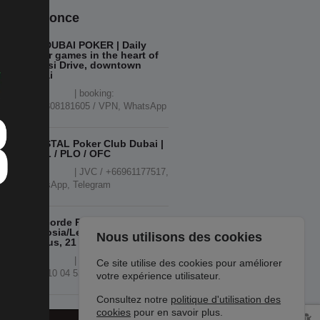
Annonce
777 DUBAI POKER | Daily
Poker games in the heart of
Marasi Drive, downtown
Dubai
| booking:
+443308181605 / VPN, WhatsApp
CRYSTAL Poker Club Dubai |
THNL / PLO / OFC
| JVC / +66961177517,
WhatsApp, Telegram
Concorde Poker Summerfest
| Nicosia/Lefkosa, Northern
Nous utilisons des cookies
Cyprus, 21 - 30 AUG 2026
| €300.000 GTD | +90
Ce site utilise des cookies pour améliorer
548 810 04 53
votre expérience utilisateur.
Consultez notre
politique d'utilisation des
cookies
pour en savoir plus.