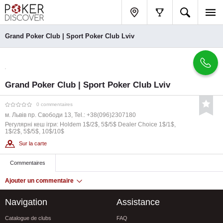
Grand Poker Club | Sport Poker Club Lviv
Grand Poker Club | Sport Poker Club Lviv
0 commentaires
м. Львів пр. Свободи 13, Tel.: +38(096)2307180
Регулярні кеш ігри: Holdem 1$/2$, 5$/5$ Dealer Choice 1$/1$,
1$/2$, 5$/5$, 10$/10$
Sur la carte
Commentaires
Ajouter un commentaire
Navigation
Assistance
Catalogue de clubs
FAQ