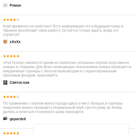
Роман
Клуб временно не работает! Есть информация что в будущем покер в
Украине возобновит свою работу. Остаётся только ждать, когда это
случится!
xXxXx
«Full House» является одним из наиболее успешных клубов спортивного
покера в г.Харьков. Для Всех начинающих поклонников покера проводятся
ежедневные турниры с бесплатным входом и с гарантированным
призовым фондом, приезжайте.
Святослав
По сравнению с клубом моего города-здесь и мест больше,и турниры
покрупнее можно проводить.Нормальный клуб,так-что,кому до Киева
далеко,а хочеться столичного шика-приходите.
gepardvit