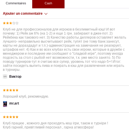
Commentaires
Cash
Ajouter un commentaire
Клуб не для профессионалов для игроков в безлимитный кэш! И вот
почему: 1) Рейк аж 6% (на 1-2) и еще 1 грн. забирают в джек-пот. 2)
Рейкбека как такового нет. 3) Качество работы диллеров оставляет желать
лучшего- неправильно высчитывают рейк, тупят (не тому банк занесут,
карты не дораздадут и т.п.)-администрация на замечания не реагирует,
штрафов нет. 4) Как и во всех клубах есть свои игроки, которые в дружбе с
менеджером и последние им сообщают о "сладкой игре", поэтому иногда
подсесть за стол с рыбой нет возможности, т.к. уже место занято. 5) По
поводу турниров-тут я считаю все супер, уровень тот что надо-5+! Итог:
зайти посидеть выпить пива и поирать в кэш для развлечения или играть
в турниры.
Виктор
Хороший клуб, рекомендую.
mr.art
Клуб працюе , кожного дня проходять кеш iгри, також е турнiри !
Клуб гарний, привiтливий персонал , гарна атмосфера!