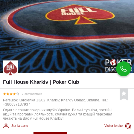
Full House Kharkiv | Poker Club
7 commentaire
Pereulok Korolenka 13/02, Kharkiv, Kharkiv Oblast, Ukraine, Tel.:
+380637137937
Один з перших покерних клубів України. Великі турніри, постійні
акцій та програми лояльності, смачна кухня та кращій персонал
чекають на Вас у FullHouse Kharkiv!
Sur la carte
Visiter le site