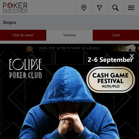
Dnipro
Club de poker
Tournois
Cash
x
Se qualifier en ligne : buy-ins, hôtels, logistique
Aujourd'hui
Tournoi non trouvé
Tournoi non trouvé
Navigation
Assistance
Catalogue de clubs
FAQ