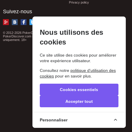
Privacy policy
Suivez-nous
Nous utilisons des
© 2012-2026 PokerDiscover.com. Tous droits réservés
PokerDiscover.com n'est pas un organisateur de jeux. Le site est à titre informatif
uniquement. 18+
cookies
Ce site utilise des cookies pour améliorer
votre expérience utilisateur.
Consultez notre
politique d'utilisation des
cookies
pour en savoir plus.
Cookies essentiels
Accepter tout
Personnaliser