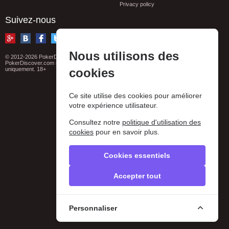
Privacy policy
Suivez-nous
Nous utilisons des
© 2012-2026 PokerDiscover.com. Tous droits réservés
PokerDiscover.com n'est pas un organisateur de jeux. Le site est à titre informatif
uniquement. 18+
cookies
Ce site utilise des cookies pour améliorer
votre expérience utilisateur.
Consultez notre
politique d'utilisation des
cookies
pour en savoir plus.
Cookies essentiels
Accepter tout
Personnaliser