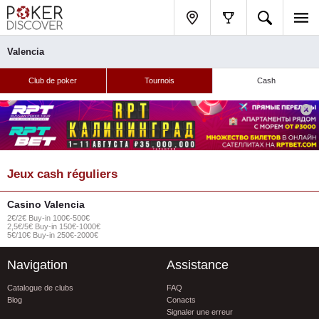
Valencia
Club de poker
Tournois
Cash
Jeux cash réguliers
Casino Valencia
2€/2€ Buy-in 100€-500€
2,5€/5€ Buy-in 150€-1000€
5€/10€ Buy-in 250€-2000€
Navigation
Assistance
Catalogue de clubs
FAQ
Blog
Conacts
Signaler une erreur