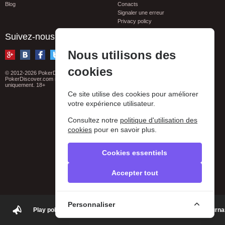
Blog
Conacts
Signaler une erreur
Privacy policy
Suivez-nous
Nous utilisons des
cookies
© 2012-2026 PokerDiscover.com. Tous droits réservés
PokerDiscover.com n'est pas un organisateur de jeux. Le site est à titre informatif
uniquement. 18+
Ce site utilise des cookies pour améliorer
votre expérience utilisateur.
Consultez notre
politique d'utilisation des
cookies
pour en savoir plus.
Cookies essentiels
Accepter tout
Personnaliser
Play poker in Greece | ΟΦΙΤΕΧ Poker Clubs | Cash games & Tourna