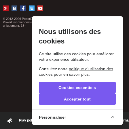
© 2012-2026 PokerDiscover.com. Tous droits réservés
PokerDiscover.com n'est pas un organisateur de jeux. Le site est à titre informatif
uniquement. 18+
Nous utilisons des
cookies
Ce site utilise des cookies pour améliorer
votre expérience utilisateur.
Consultez notre
politique d'utilisation des
cookies
pour en savoir plus.
Cookies essentiels
Accepter tout
Personnaliser
Play poker in Greece | ΟΦΙΤΕΧ Poker Clubs | Cash games & Tourna