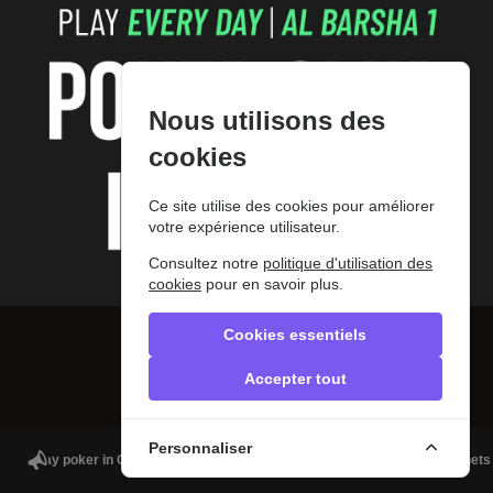
Blog
Conacts
Signaler une erreur
Privacy policy
Suivez-nous
Nous utilisons des
cookies
© 2012-2026 PokerDiscover.com. Tous droits réservés
PokerDiscover.com n'est pas un organisateur de jeux. Le site est à titre informatif
uniquement. 18+
Ce site utilise des cookies pour améliorer
votre expérience utilisateur.
Consultez notre
politique d'utilisation des
cookies
pour en savoir plus.
Cookies essentiels
Accepter tout
Personnaliser
Play poker in Greece | ΟΦΙΤΕΧ Poker Clubs | Cash games & Tournamnets 