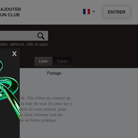
AJOUTER
ENTRER
UN CLUB
ées: adresse, ville et pays
x
Liste
Carte
Partage:
n seul endroit. Afin d’être au courant de
 ainsi que la liste de tous les jeux qui y
temps un endroit où vous pouvez jouer.
, vous pourrez vous informer tout de
 est présentée en forme pratique.