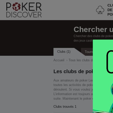
CL
DE
PO
Chercher u
Chercher des clubs de poker,
des jeux cash
Clubs (1)
Tournois
Accueil
Tous les clubs de poker
Esp
Les clubs de poker León
Aux amateurs de poker León notre site ser
toutes les activités de poker, nous tenon
déroulent. Si vous voulez jouer au poke
L’information est toujours actuelle et se
suite. Maintenant le poker en live est de
Clubs trouvés 1