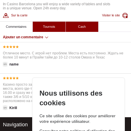
In Casino Barcelona you will enjoy a wide variety of tables and slots
in a unique venue. Open 24h every day.
Sur la carte
Visiter le site
Commentaires
Tournois
Cash
Ajouter un commentaire
Отличное место. С игрой нет проблем. Места есть постоянно. Ждать не
более 10 минут в Прайм тайм до 10-12 столов Омаха и Техас
name
Казино просто замечательное, под покер-рум отведено достаточно
места, всего где-то 18-20 столов, из которых под кэш 2/3. Открывается в
Nous utilisons des
16.00 и сразу же появляется вейт лист за столы 1/2 и 2/4 евро. Играют
также 3/6 и 5/10 холдем и омаху. Мне очень понравилось, казино
расположено на набережной в центре города, легко добраться.
cookies
Kirill
Ce site utilise des cookies pour améliorer
votre expérience utilisateur.
Navigation
Assistance