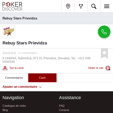
Rebuy Stars Prievidza
Rebuy Stars Prievidza
0 commentaires
II 1948/4A, Nábrežná, 971 01 Prievidza, Slovakia, Tel.: +421 046
5494546
Sur la carte
Visiter le site
Commentaires
Cash
Ajouter un commentaire
Navigation
Assistance
Catalogue de clubs
FAQ
Blog
Conacts