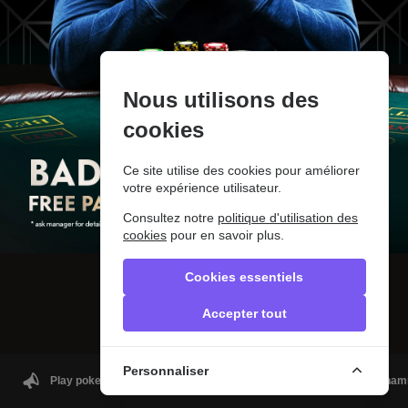
Blog
Conacts
Signaler une erreur
Privacy policy
Suivez-nous
Nous utilisons des
cookies
© 2012-2026 PokerDiscover.com. Tous droits réservés
PokerDiscover.com n'est pas un organisateur de jeux. Le site est à titre informatif
uniquement. 18+
Ce site utilise des cookies pour améliorer
votre expérience utilisateur.
Consultez notre
politique d'utilisation des
cookies
pour en savoir plus.
Cookies essentiels
Accepter tout
Personnaliser
Play poker in Greece | ΟΦΙΤΕΧ Poker Clubs | Cash games & Tournamne