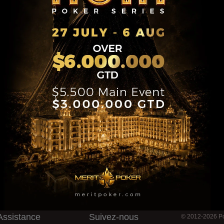
Description
Assistance
Suivez-nous
© 2012-2026 Po