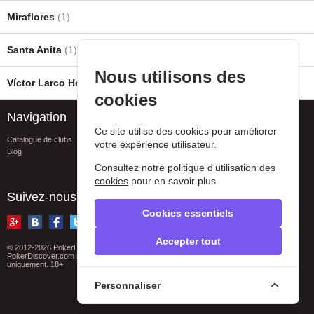
Miraflores
(1)
Santa Anita
(1)
Nous utilisons des
Víctor Larco Herrera District
(1)
cookies
Navigation
Assistance
Ce site utilise des cookies pour améliorer
Catalogue de clubs
FAQ
votre expérience utilisateur.
Blog
Conacts
Signaler une erreur
Consultez notre
politique d'utilisation des
Privacy policy
cookies
pour en savoir plus.
Suivez-nous
Cookies essentiels
Accepter tout
© 2012-2026 PokerDiscover.com. Tous droits réservés
PokerDiscover.com n'est pas un organisateur de jeux. Le site est à titre informatif
uniquement. 18+
Personnaliser