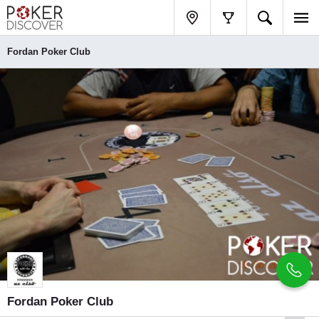
Fordan Poker Club
Fordan Poker Club