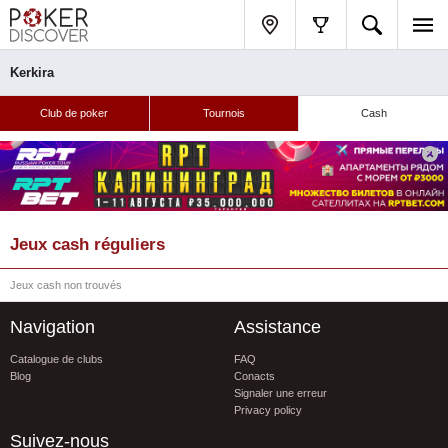
Kerkira
Club de poker
Tournois
Cash
Jeux cash réguliers
Jeux cash non trouvés
Navigation
Assistance
Catalogue de clubs
FAQ
Blog
Conacts
Signaler une erreur
Privacy policy
Suivez-nous