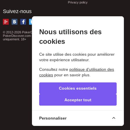
Privacy policy
Suivez-nous
Nous utilisons des
© 2012-2026 PokerDiscover.com. Tous droits réservés
PokerDiscover.com n'est pas un organisateur de jeux. Le site est à titre informatif
uniquement. 18+
cookies
Ce site utilise des cookies pour améliorer
votre expérience utilisateur.
Consultez notre
politique d'utilisation des
cookies
pour en savoir plus.
Cookies essentiels
Accepter tout
Personnaliser