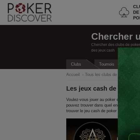
CL
DE
PO
Chercher u
Chercher des clubs de poker,
des jeux cash
Cas
Clubs
Tournois
Accueil
Tous les clubs de poker
All
Les jeux cash de poker 
Voulez-vous jouer au poker en argent en 
pouvez trouver dans quel endroit vous pou
trouver le jeu cash de poker en Kassel en