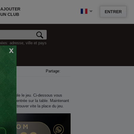
AJOUTER
ENTRER
UN CLUB
ées: adresse, ville et pays
x
Partage:
ite possible le jeu. Ci-dessous vous
minimum d’entrée sur la table. Maintenant
ueurs de trouver vite la place du jeu.