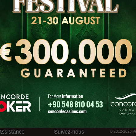
Description
lerie Kassel
Buyin 50 €, Blinds
Buyin 250 €, Blin
Assistance
Suivez-nous
© 2012-2026 Po