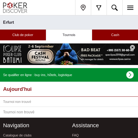
Erfurt
Club de poker
Tournois
Cash
Se qualifier en ligne : buy-ins, hôtels, logistique
Aujourd'hui
Tournoi non trouvé
Tournoi non trouvé
Navigation
Assistance
Catalogue de clubs
FAQ