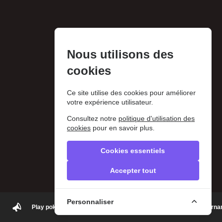
Nous utilisons des
cookies
Ce site utilise des cookies pour améliorer
votre expérience utilisateur.
Consultez notre
politique d'utilisation des
cookies
pour en savoir plus.
Cookies essentiels
Accepter tout
Personnaliser
Play poker in Greece | ΟΦΙΤΕΧ Poker Clubs | Cash games & Tourna