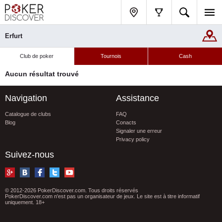
Erfurt
Club de poker
Tournois
Cash
Aucun résultat trouvé
Navigation
Assistance
Catalogue de clubs
FAQ
Blog
Conacts
Signaler une erreur
Privacy policy
Suivez-nous
© 2012-2026 PokerDiscover.com. Tous droits réservés
PokerDiscover.com n'est pas un organisateur de jeux. Le site est à titre informatif
uniquement. 18+