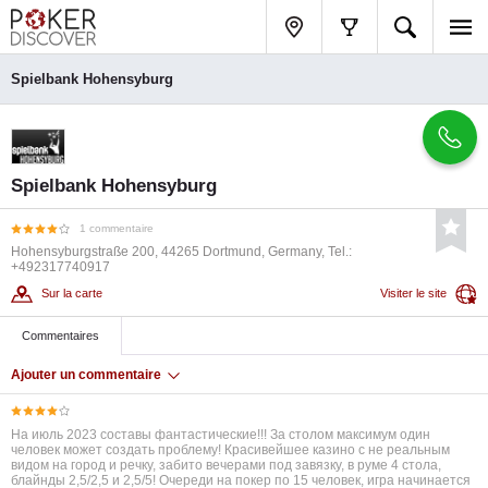
Spielbank Hohensyburg
Spielbank Hohensyburg
1 commentaire
Hohensyburgstraße 200, 44265 Dortmund, Germany, Tel.:
+492317740917
Sur la carte
Visiter le site
Commentaires
Ajouter un commentaire
На июль 2023 составы фантастические!!! За столом максимум один
человек может создать проблему! Красивейшее казино с не реальным
видом на город и речку, забито вечерами под завязку, в руме 4 стола,
блайнды 2,5/2,5 и 2,5/5! Очереди на покер по 15 человек, игра начинается