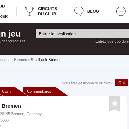
UB
CIRCUITS
BLOG
DU CLUB
KER
n jeu
 des tournois et
Entrez vos coordonn
emagne
Bremen
Spielbank Bremen
Oui
Vous êtes gestionnaire de club?
Cash
Commentaires
k Bremen
, 28195 Bremen, Germany
29000
»