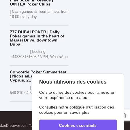
Play poker in Greece |
ΟΦΙΤΕΧ Poker Clubs
| Cash games & Tournamnets from
16.00 every day
777 DUBAI POKER | Daily
Poker games in the heart of
Marasi Drive, downtown
Dubai
| booking:
+443308181605 / VPN, WhatsApp
Concorde Poker Summerfest
| Nicosia/Lefkosa, Northern
Cyprus, 21 - 30 AUG 2026
Nous utilisons des cookies
| €300.000 GTD | +90
Ce site utilise des cookies pour améliorer
548 810 04 53
votre expérience utilisateur.
Consultez notre
politique d'utilisation des
cookies
pour en savoir plus.
Cookies essentiels
kerDiscover.com. Tous droits réservés