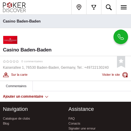
Casino Baden-Baden
Casino Baden-Baden
0 commentaires
Kaiserallee 1, 76530 Baden-Baden, Germany, Tel.: +49722130240
Sur la carte
Visiter le site
Commentaires
Ajouter un commentaire
Navigation
Assistance
Catalogue de clubs
FAQ
Blog
Conacts
Signaler une erreur