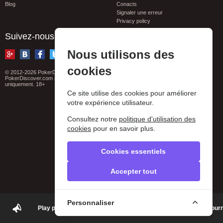
Blog
Conacts
Signaler une erreur
Privacy policy
Suivez-nous
Nous utilisons des
cookies
© 2012-2026 PokerDiscover.com. Tous droits réservés
PokerDiscover.com n'est pas un organisateur de jeux. Le site est à titre informatif
uniquement. 18+
Ce site utilise des cookies pour améliorer
votre expérience utilisateur.
Consultez notre
politique d'utilisation des
cookies
pour en savoir plus.
Cookies essentiels
Accepter tout
Personnaliser
Play poker in Greece | ΟΦΙΤΕΧ Poker Clubs | Cash games & Tour