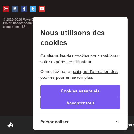
© 2012-2026 PokerDiscover.com. Tous droits réservés
PokerDiscover.com n'est pas un organisateur de jeux. Le site est à titre informatif
uniquement. 18+
Nous utilisons des
cookies
Ce site utilise des cookies pour améliorer
votre expérience utilisateur.
Consultez notre
politique d'utilisation des
cookies
pour en savoir plus.
Cookies essentiels
Accepter tout
Personnaliser
Play poker in Greece | ΟΦΙΤΕΧ Poker Clubs | Cash