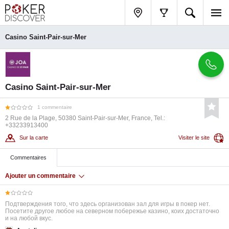
Casino Saint-Pair-sur-Mer
Casino Saint-Pair-sur-Mer
1 commentaire
2 Rue de la Plage, 50380 Saint-Pair-sur-Mer, France, Tel.:
+33233913400
Sur la carte
Visiter le site
Commentaires
Ajouter un commentaire
Подтверждения того, что здесь организован зал для игры в покер нет.
Посетите другое любое на северном побережье казино, коих достаточно
и на любой вкус.