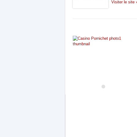
Visiter le site 