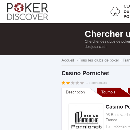
CL
DE
PO
Chercher u
Chercher des clubs de poker,
des jeux cash
Accueil
Tous les clubs de poker
Fra
Casino Pornichet
1
commentaire
Description
Tournois
Casino Po
93 Boulevard 
France
Tel.:
+336759