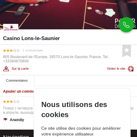
Casino Lons-le-Saunier
1 commentaire
805 Boulevard de l'Europe, 39570 Lons-le-Saunier, France, Tel.:
+33384870606
Sur la carte
Visiter le site
Commentaires
Ajouter un commentaire
Nous utilisons des
Покер с четверга по воскресенье с 21-00. Проводится рейтинговый турнир
в апреле, вышедшие в финал разыграют приз 4000 евро.
cookies
Anatoliy
Ce site utilise des cookies pour améliorer
votre expérience utilisateur.