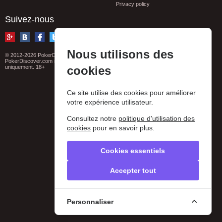
Privacy policy
Suivez-nous
Nous utilisons des
© 2012-2026 PokerDiscover.com. Tous droits réservés
PokerDiscover.com n'est pas un organisateur de jeux. Le site est à titre informatif
uniquement. 18+
cookies
Ce site utilise des cookies pour améliorer
votre expérience utilisateur.
Consultez notre
politique d'utilisation des
cookies
pour en savoir plus.
Cookies essentiels
Accepter tout
Personnaliser