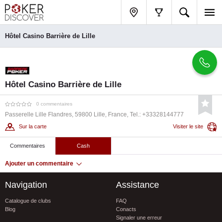
Hôtel Casino Barrière de Lille
Hôtel Casino Barrière de Lille
0 commentaires
Passerelle Lille Flandres, 59800 Lille, France, Tel.: +33328144777
Sur la carte
Visiter le site
Commentaires
Cash
Ajouter un commentaire
Navigation
Assistance
Catalogue de clubs
FAQ
Blog
Conacts
Signaler une erreur