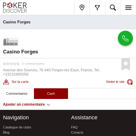
Casino Forges
Casino Forges
0 commentaires
Avenue des Sources, 76 440 Forges-les-Eaux, France, Tel.:
+33232895050
Sur la carte
Visiter le site
Commentaires
Cash
Ajouter un commentaire
Navigation
Assistance
Catalogue de clubs
FAQ
Blog
Conacts