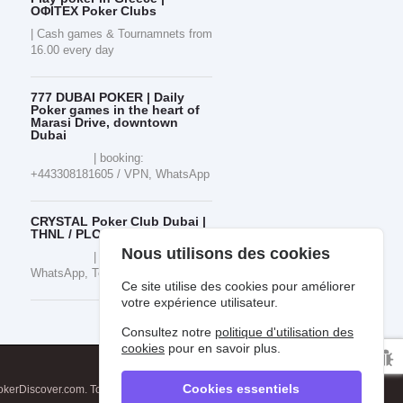
ΟΦΙΤΕΧ Poker Clubs
| Cash games & Tournamnets from
16.00 every day
777 DUBAI POKER | Daily
Poker games in the heart of
Marasi Drive, downtown
Dubai
| booking:
+443308181605 / VPN, WhatsApp
CRYSTAL Poker Club Dubai |
THNL / PLO / OFC
Nous utilisons des cookies
| JVC / +66961177517,
WhatsApp, Telegram
Ce site utilise des cookies pour améliorer
votre expérience utilisateur.
Consultez notre
politique d'utilisation des
cookies
pour en savoir plus.
Cookies essentiels
kerDiscover.com. Tous droits réservés