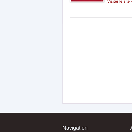
Visiter le site 
Navigation